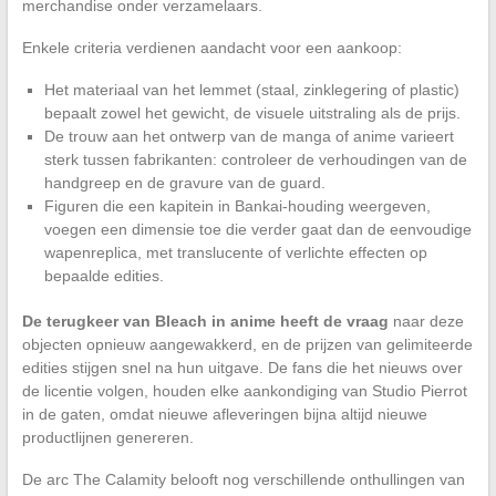
merchandise onder verzamelaars.
Enkele criteria verdienen aandacht voor een aankoop:
Het materiaal van het lemmet (staal, zinklegering of plastic)
bepaalt zowel het gewicht, de visuele uitstraling als de prijs.
De trouw aan het ontwerp van de manga of anime varieert
sterk tussen fabrikanten: controleer de verhoudingen van de
handgreep en de gravure van de guard.
Figuren die een kapitein in Bankai-houding weergeven,
voegen een dimensie toe die verder gaat dan de eenvoudige
wapenreplica, met translucente of verlichte effecten op
bepaalde edities.
De terugkeer van Bleach in anime heeft de vraag
naar deze
objecten opnieuw aangewakkerd, en de prijzen van gelimiteerde
edities stijgen snel na hun uitgave. De fans die het nieuws over
de licentie volgen, houden elke aankondiging van Studio Pierrot
in de gaten, omdat nieuwe afleveringen bijna altijd nieuwe
productlijnen genereren.
De arc The Calamity belooft nog verschillende onthullingen van