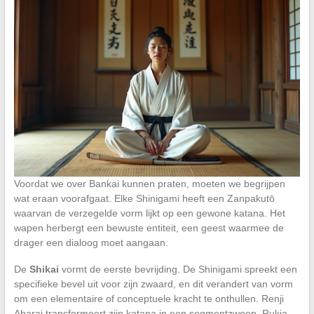
Voordat we over Bankai kunnen praten, moeten we begrijpen
wat eraan voorafgaat. Elke Shinigami heeft een Zanpakutō
waarvan de verzegelde vorm lijkt op een gewone katana. Het
wapen herbergt een bewuste entiteit, een geest waarmee de
drager een dialoog moet aangaan.
De
Shikai
vormt de eerste bevrijding. De Shinigami spreekt een
specifieke bevel uit voor zijn zwaard, en dit verandert van vorm
om een elementaire of conceptuele kracht te onthullen. Renji
Abarai transformeert zijn katana in een segmentzweep, Rukia