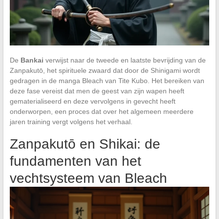
De
Bankai
verwijst naar de tweede en laatste bevrijding van de
Zanpakutō, het spirituele zwaard dat door de Shinigami wordt
gedragen in de manga Bleach van Tite Kubo. Het bereiken van
deze fase vereist dat men de geest van zijn wapen heeft
gematerialiseerd en deze vervolgens in gevecht heeft
onderworpen, een proces dat over het algemeen meerdere
jaren training vergt volgens het verhaal.
Zanpakutō en Shikai: de
fundamenten van het
vechtsysteem van Bleach