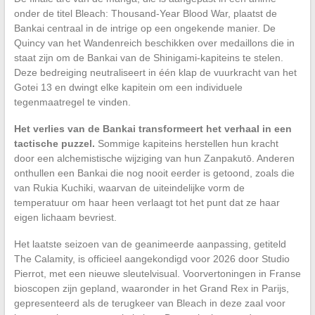
onder de titel Bleach: Thousand-Year Blood War, plaatst de
Bankai centraal in de intrige op een ongekende manier. De
Quincy van het Wandenreich beschikken over medaillons die in
staat zijn om de Bankai van de Shinigami-kapiteins te stelen.
Deze bedreiging neutraliseert in één klap de vuurkracht van het
Gotei 13 en dwingt elke kapitein om een individuele
tegenmaatregel te vinden.
Het verlies van de Bankai transformeert het verhaal in een
tactische puzzel.
Sommige kapiteins herstellen hun kracht
door een alchemistische wijziging van hun Zanpakutō. Anderen
onthullen een Bankai die nog nooit eerder is getoond, zoals die
van Rukia Kuchiki, waarvan de uiteindelijke vorm de
temperatuur om haar heen verlaagt tot het punt dat ze haar
eigen lichaam bevriest.
Het laatste seizoen van de geanimeerde aanpassing, getiteld
The Calamity, is officieel aangekondigd voor 2026 door Studio
Pierrot, met een nieuwe sleutelvisual. Voorvertoningen in Franse
bioscopen zijn gepland, waaronder in het Grand Rex in Parijs,
gepresenteerd als de terugkeer van Bleach in deze zaal voor