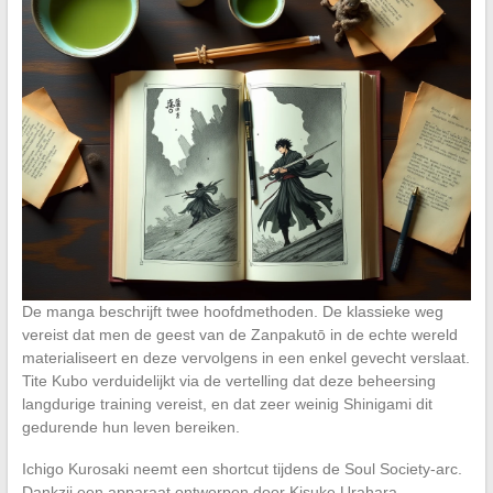
De manga beschrijft twee hoofdmethoden. De klassieke weg
vereist dat men de geest van de Zanpakutō in de echte wereld
materialiseert en deze vervolgens in een enkel gevecht verslaat.
Tite Kubo verduidelijkt via de vertelling dat deze beheersing
langdurige training vereist, en dat zeer weinig Shinigami dit
gedurende hun leven bereiken.
Ichigo Kurosaki neemt een shortcut tijdens de Soul Society-arc.
Dankzij een apparaat ontworpen door Kisuke Urahara,