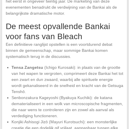
het eerst in ongeveer twintig jaar. De marketing van deze
evenementen benadrukt de verdwijning van de Bankai als de
belangrijkste dramatische motor.
De meest opvallende Bankai
voor fans van Bleach
Een definitieve ranglijst opstellen is een voortdurend debat
binnen de gemeenschap, maar sommige Bankai komen
systematisch terug in de discussies.
Tensa Zangetsu
(Ichigo Kurosaki): in plaats van de grootte
van het wapen te vergroten, comprimeert deze Bankai het tot
een zwart en dun zwaard, waarbij alle spirituele energie
wordt gekanaliseerd in de snelheid en kracht van de Getsuga
Tenshō.
Senbonzakura Kageyoshi (Byakuya Kuchiki): de katana
dematerialiseert in een wolk van microscopische fragmenten,
die naar wens te controleren zijn en zowel als aanval als
verdediging functioneren.
Konjiki Ashisogi Jizō (Mayuri Kurotsuchi): een monsterlijke
creatie die een dodelijk gif vrijlaat, aanpasbaar tussen elke