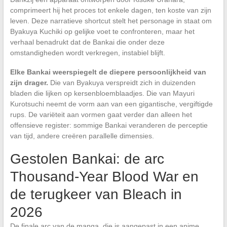
comprimeert hij het proces tot enkele dagen, ten koste van zijn
leven. Deze narratieve shortcut stelt het personage in staat om
Byakuya Kuchiki op gelijke voet te confronteren, maar het
verhaal benadrukt dat de Bankai die onder deze
omstandigheden wordt verkregen, instabiel blijft.
Elke Bankai weerspiegelt de diepere persoonlijkheid van
zijn drager.
Die van Byakuya verspreidt zich in duizenden
bladen die lijken op kersenbloemblaadjes. Die van Mayuri
Kurotsuchi neemt de vorm aan van een gigantische, vergiftigde
rups. De variëteit aan vormen gaat verder dan alleen het
offensieve register: sommige Bankai veranderen de perceptie
van tijd, andere creëren parallelle dimensies.
Gestolen Bankai: de arc
Thousand-Year Blood War en
de terugkeer van Bleach in
2026
De finale arc van de manga, die is aangepast in een anime