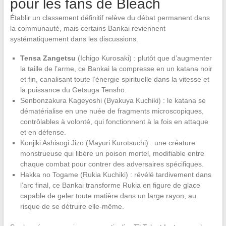
pour les fans de Bleach
Établir un classement définitif relève du débat permanent dans
la communauté, mais certains Bankai reviennent
systématiquement dans les discussions.
Tensa Zangetsu
(Ichigo Kurosaki) : plutôt que d’augmenter
la taille de l’arme, ce Bankai la compresse en un katana noir
et fin, canalisant toute l’énergie spirituelle dans la vitesse et
la puissance du Getsuga Tenshō.
Senbonzakura Kageyoshi (Byakuya Kuchiki) : le katana se
dématérialise en une nuée de fragments microscopiques,
contrôlables à volonté, qui fonctionnent à la fois en attaque
et en défense.
Konjiki Ashisogi Jizō (Mayuri Kurotsuchi) : une créature
monstrueuse qui libère un poison mortel, modifiable entre
chaque combat pour contrer des adversaires spécifiques.
Hakka no Togame (Rukia Kuchiki) : révélé tardivement dans
l’arc final, ce Bankai transforme Rukia en figure de glace
capable de geler toute matière dans un large rayon, au
risque de se détruire elle-même.