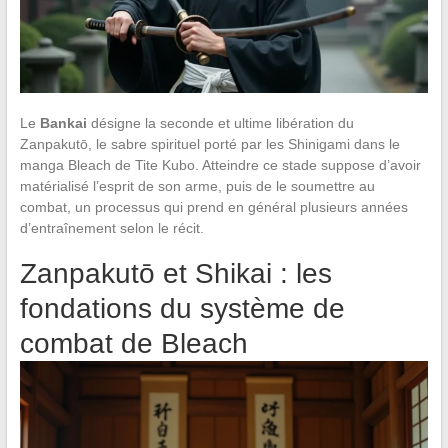
Le
Bankai
désigne la seconde et ultime libération du
Zanpakutō, le sabre spirituel porté par les Shinigami dans le
manga Bleach de Tite Kubo. Atteindre ce stade suppose d’avoir
matérialisé l’esprit de son arme, puis de le soumettre au
combat, un processus qui prend en général plusieurs années
d’entraînement selon le récit.
Zanpakutō et Shikai : les
fondations du système de
combat de Bleach