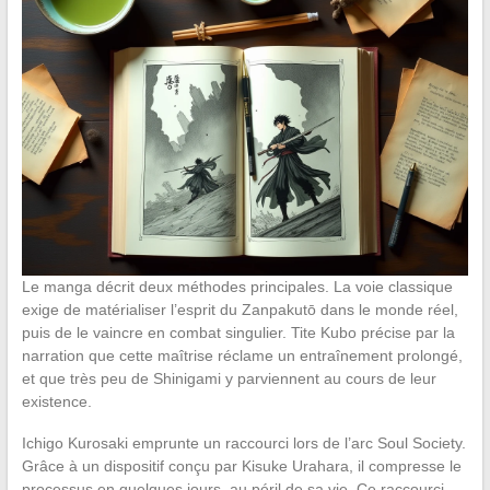
Le manga décrit deux méthodes principales. La voie classique
exige de matérialiser l’esprit du Zanpakutō dans le monde réel,
puis de le vaincre en combat singulier. Tite Kubo précise par la
narration que cette maîtrise réclame un entraînement prolongé,
et que très peu de Shinigami y parviennent au cours de leur
existence.
Ichigo Kurosaki emprunte un raccourci lors de l’arc Soul Society.
Grâce à un dispositif conçu par Kisuke Urahara, il compresse le
processus en quelques jours, au péril de sa vie. Ce raccourci