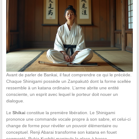
Avant de parler de Bankai, il faut comprendre ce qui le précède.
Chaque Shinigami possède un Zanpakutō dont la forme scellée
ressemble à un katana ordinaire. L’arme abrite une entité
consciente, un esprit avec lequel le porteur doit nouer un
dialogue.
Le
Shikai
constitue la première libération. Le Shinigami
prononce une commande vocale propre à son sabre, et celui-ci
change de forme pour révéler un pouvoir élémentaire ou
conceptuel. Renji Abarai transforme son katana en fouet
segmenté, Rukia Kuchiki manipule la glace à basse