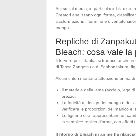
Sui social media, in particolare TikTok e I
Creatori analizzano ogni forma, classifican
trasformazioni. Il termine è diventato sinon
manga.
Repliche di Zanpakutō
Bleach: cosa vale la
Il fervore per i Bankai si traduce anche in 
di Tensa Zangetsu o di Senbonzakura, figuran
Alcuni criteri meritano attenzione prima di
Il materiale della lama (acciaio, lega di 
prezzo.
La fedeltà al design del manga o dell’
verificare le proporzioni del manico e l
Le figurine che rappresentano un capi
la semplice replica d’arma, con effetti 
Il ritorno di Bleach in anime ha rilanc