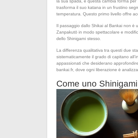
la sua spada, e questa cambia forma per r
trasforma il suo katana in un frustino seg
temperatura. Questo primo livello offre ac
Il passaggio dallo Shikai al Bankai non è u
Zanpakutō in modo spettacolare e modifica
dello Shinigami stesso.
La differenza qualitativa tra questi due s
sistematicamente il grado di capitano all’in
appassionati che desiderano approfondire 
bankai.fr, dove ogni liberazione è analizzat
Come uno Shinigami o