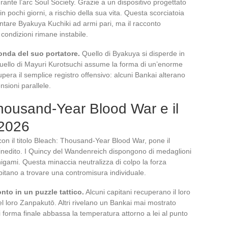
ante l’arc Soul Society. Grazie a un dispositivo progettato
 pochi giorni, a rischio della sua vita. Questa scorciatoia
ontare Byakuya Kuchiki ad armi pari, ma il racconto
 condizioni rimane instabile.
fonda del suo portatore.
Quello di Byakuya si disperde in
o. Quello di Mayuri Kurotsuchi assume la forma di un’enorme
upera il semplice registro offensivo: alcuni Bankai alterano
nsioni parallele.
Thousand-Year Blood War e il
 2026
con il titolo Bleach: Thousand-Year Blood War, pone il
o inedito. I Quincy del Wandenreich dispongono di medaglioni
inigami. Questa minaccia neutralizza di colpo la forza
pitano a trovare una contromisura individuale.
nto in un puzzle tattico.
Alcuni capitani recuperano il loro
l loro Zanpakutō. Altri rivelano un Bankai mai mostrato
i forma finale abbassa la temperatura attorno a lei al punto