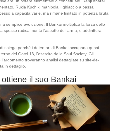
ivelare un potere elementale o concettuale. Renji Abarai
mentato, Rukia Kuchiki manipola il ghiaccio a bassa
cesso a capacità varie, ma rimane limitato in potenza bruta.
na semplice evoluzione. Il Bankai moltiplica la forza dello
 spesso radicalmente l’aspetto dell’arma, o addirittura
tadi spiega perché i detentori di Bankai occupano quasi
terno del Gotei 13, l’esercito della Soul Society. Gli
l’argomento troveranno analisi dettagliate su site-de-
a in dettaglio.
ttiene il suo Bankai