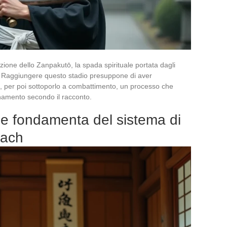
zione dello Zanpakutō, la spada spirituale portata dagli
. Raggiungere questo stadio presuppone di aver
ma, per poi sottoporlo a combattimento, un processo che
enamento secondo il racconto.
le fondamenta del sistema di
each