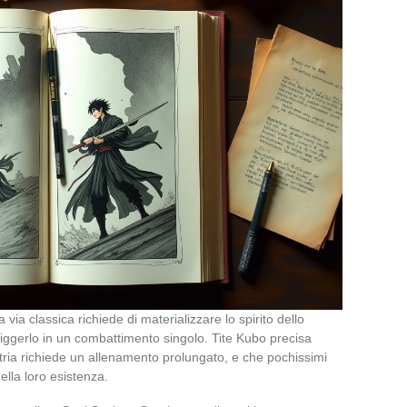
via classica richiede di materializzare lo spirito dello
iggerlo in un combattimento singolo. Tite Kubo precisa
ria richiede un allenamento prolungato, e che pochissimi
ella loro esistenza.