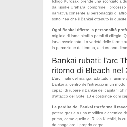
Ichigo Kurosaki prende una scorciatoia dur
da Kisuke Urahara, comprime il processo in
narrativa consente al personaggio di affr
sottolinea che il Bankai ottenuto in queste
Ogni Bankai riflette la personalità pro
migliaia di lame simili a petali di ciliegi
larva avvelenata. La varietà delle forme s
la percezione del tempo, altri creano dime
Bankai rubati: l’arc 
ritorno di Bleach nel
L’arc finale del manga, adattato in anime 
Bankai al centro dell’intreccio in un mod
capaci di rubare il Bankai dei capitani Sh
d’attacco del Gotei 13 e costringe ogni ca
La perdita del Bankai trasforma il racco
potere grazie a una modifica alchemica de
prima, come quello di Rukia Kuchiki, la cu
da congelare il proprio corpo.