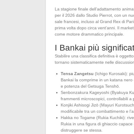
La stagione finale dell’adattamento animat
per il 2026 dallo Studio Pierrot, con un 
sale francesi, incluso al Grand Rex di Pari
prima volta dopo circa vent’anni. Il market
come motore drammatico principale.
I Bankai più significat
Stabilire una classifica definitiva è ogget
tornano sistematicamente nelle discussion
Tensa Zangetsu
(Ichigo Kurosaki): p
Bankai la comprime in un katana nero e s
e potenza del Getsuga Tenshō.
Senbonzakura Kageyoshi (Byakuya Kuchik
frammenti microscopici, controllabili a 
Konjiki Ashisogi Jizō (Mayuri Kurotsuc
modificabile tra un combattimento e l’al
Hakka no Togame (Rukia Kuchiki): rivel
Rukia in una figura di ghiaccio capace 
distruggere se stessa.