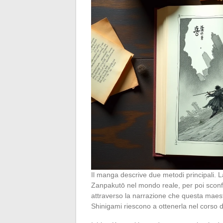
Il manga descrive due metodi principali. La 
Zanpakutō nel mondo reale, per poi sconf
attraverso la narrazione che questa maest
Shinigami riescono a ottenerla nel corso d