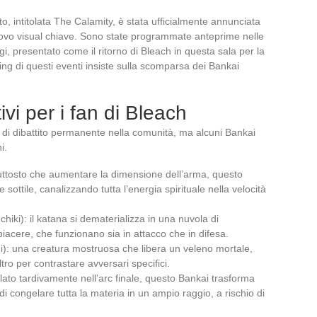
o, intitolata The Calamity, è stata ufficialmente annunciata
nuovo visual chiave. Sono state programmate anteprime nelle
gi, presentato come il ritorno di Bleach in questa sala per la
ing di questi eventi insiste sulla scomparsa dei Bankai
ivi per i fan di Bleach
to di dibattito permanente nella comunità, ma alcuni Bankai
i.
iuttosto che aumentare la dimensione dell’arma, questo
ottile, canalizzando tutta l’energia spirituale nella velocità
i): il katana si dematerializza in una nuvola di
piacere, che funzionano sia in attacco che in difesa.
hi): una creatura mostruosa che libera un veleno mortale,
tro per contrastare avversari specifici.
ato tardivamente nell’arc finale, questo Bankai trasforma
di congelare tutta la materia in un ampio raggio, a rischio di