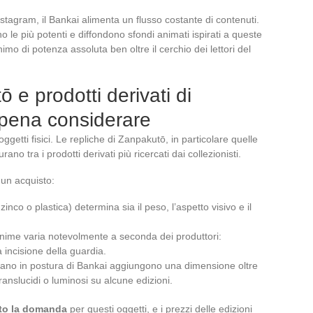
nstagram, il Bankai alimenta un flusso costante di contenuti.
o le più potenti e diffondono sfondi animati ispirati a queste
imo di potenza assoluta ben oltre il cerchio dei lettori del
 e prodotti derivati di
 pena considerare
oggetti fisici. Le repliche di Zanpakutō, in particolare quelle
o tra i prodotti derivati più ricercati dai collezionisti.
 un acquisto:
zinco o plastica) determina sia il peso, l’aspetto visivo e il
anime varia notevolmente a seconda dei produttori:
a incisione della guardia.
tano in postura di Bankai aggiungono una dimensione oltre
translucidi o luminosi su alcune edizioni.
iato la domanda
per questi oggetti, e i prezzi delle edizioni