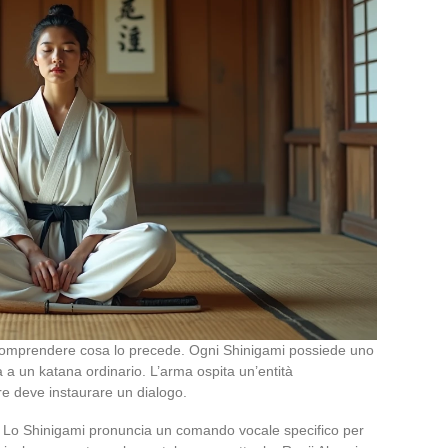
 comprendere cosa lo precede. Ogni Shinigami possiede uno
a a un katana ordinario. L’arma ospita un’entità
ore deve instaurare un dialogo.
e. Lo Shinigami pronuncia un comando vocale specifico per