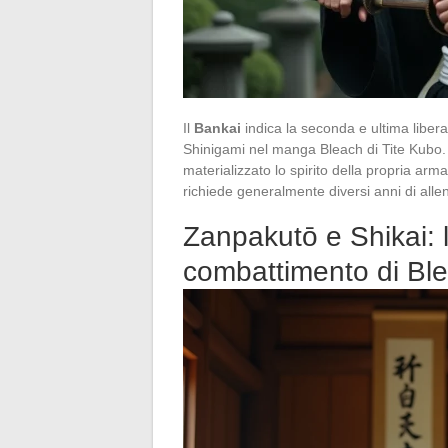
Il
Bankai
indica la seconda e ultima libera
Shinigami nel manga Bleach di Tite Kubo
materializzato lo spirito della propria ar
richiede generalmente diversi anni di all
Zanpakutō e Shikai: 
combattimento di Bl