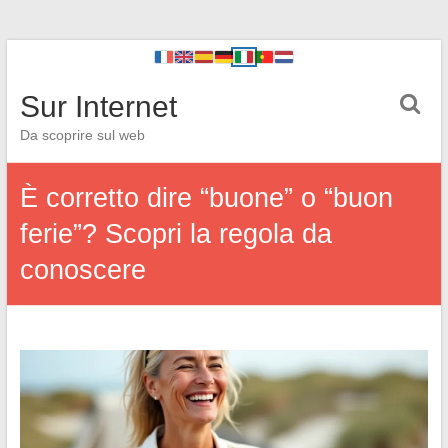
Sur Internet
Da scoprire sul web
È corretto dire “buone” o “buon
ferie”? Scopri la regola da
conoscere