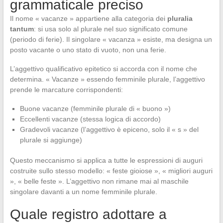
grammaticale preciso
Il nome « vacanze » appartiene alla categoria dei
pluralia
tantum
: si usa solo al plurale nel suo significato comune
(periodo di ferie). Il singolare « vacanza » esiste, ma designa un
posto vacante o uno stato di vuoto, non una ferie.
L’aggettivo qualificativo epitetico si accorda con il nome che
determina. « Vacanze » essendo femminile plurale, l’aggettivo
prende le marcature corrispondenti:
Buone vacanze (femminile plurale di « buono »)
Eccellenti vacanze (stessa logica di accordo)
Gradevoli vacanze (l’aggettivo è epiceno, solo il « s » del
plurale si aggiunge)
Questo meccanismo si applica a tutte le espressioni di auguri
costruite sullo stesso modello: « feste gioiose », « migliori auguri
», « belle feste ». L’aggettivo non rimane mai al maschile
singolare davanti a un nome femminile plurale.
Quale registro adottare a