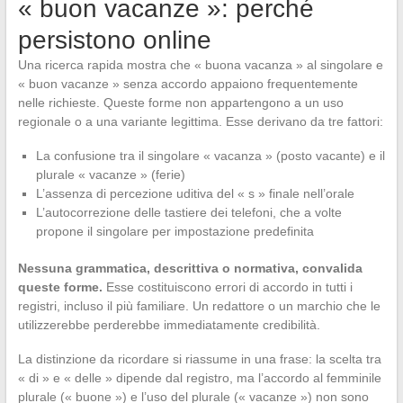
« buon vacanze »: perché
persistono online
Una ricerca rapida mostra che « buona vacanza » al singolare e
« buon vacanze » senza accordo appaiono frequentemente
nelle richieste. Queste forme non appartengono a un uso
regionale o a una variante legittima. Esse derivano da tre fattori:
La confusione tra il singolare « vacanza » (posto vacante) e il
plurale « vacanze » (ferie)
L’assenza di percezione uditiva del « s » finale nell’orale
L’autocorrezione delle tastiere dei telefoni, che a volte
propone il singolare per impostazione predefinita
Nessuna grammatica, descrittiva o normativa, convalida
queste forme.
Esse costituiscono errori di accordo in tutti i
registri, incluso il più familiare. Un redattore o un marchio che le
utilizzerebbe perderebbe immediatamente credibilità.
La distinzione da ricordare si riassume in una frase: la scelta tra
« di » e « delle » dipende dal registro, ma l’accordo al femminile
plurale (« buone ») e l’uso del plurale (« vacanze ») non sono