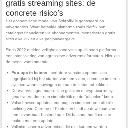
gratis streaming sites: de
concrete risico’s
Het economische model van Sokroflix is gebaseerd op
advertenties. Waar betaalde platforms zoals Netflix hun
catalogus financieren via abonnementen, monetiseren gratis
sites elke klik en elke paginaweergave.
Sinds 2022 melden veiligheidsanalyses op dit soort platforms
een intensivering van agressieve advertentieformaten. Hier zijn
de meest voorkomende:
Pop-ups in ketens
: meerdere vensters openen zich
tegelijkertijd bij het starten van een video, sommige imiteren
systeemwaarschuwingen om aan te zetten tot klikken.
Doorverwijzingen naar online goksites of cryptocurrency,
geactiveerd door een simpele klik op de “afspelen” knop.
Valse browserupdates: een pagina simuleert een officiële
melding van Chrome of Firefox en biedt de download van
een uitvoerbaar bestand aan. Dit bestand heeft niets te
maken met een update.
Volledig scherm advertenties die niet kunnen worden