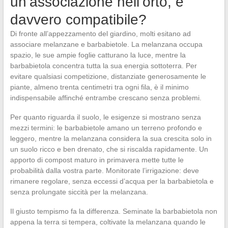
un’associazione nell’orto, è
davvero compatibile?
Di fronte all’appezzamento del giardino, molti esitano ad
associare melanzane e barbabietole. La melanzana occupa
spazio, le sue ampie foglie catturano la luce, mentre la
barbabietola concentra tutta la sua energia sottoterra. Per
evitare qualsiasi competizione, distanziate generosamente le
piante, almeno trenta centimetri tra ogni fila, è il minimo
indispensabile affinché entrambe crescano senza problemi.
Per quanto riguarda il suolo, le esigenze si mostrano senza
mezzi termini: le barbabietole amano un terreno profondo e
leggero, mentre la melanzana considera la sua crescita solo in
un suolo ricco e ben drenato, che si riscalda rapidamente. Un
apporto di compost maturo in primavera mette tutte le
probabilità dalla vostra parte. Monitorate l’irrigazione: deve
rimanere regolare, senza eccessi d’acqua per la barbabietola e
senza prolungate siccità per la melanzana.
Il giusto tempismo fa la differenza. Seminate la barbabietola non
appena la terra si tempera, coltivate la melanzana quando le