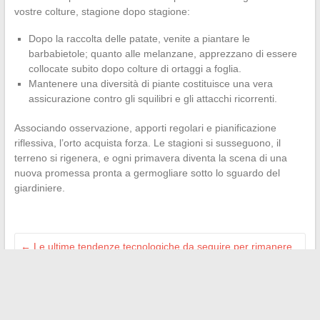
vostre colture, stagione dopo stagione:
Dopo la raccolta delle patate, venite a piantare le
barbabietole; quanto alle melanzane, apprezzano di essere
collocate subito dopo colture di ortaggi a foglia.
Mantenere una diversità di piante costituisce una vera
assicurazione contro gli squilibri e gli attacchi ricorrenti.
Associando osservazione, apporti regolari e pianificazione
riflessiva, l’orto acquista forza. Le stagioni si susseguono, il
terreno si rigenera, e ogni primavera diventa la scena di una
nuova promessa pronta a germogliare sotto lo sguardo del
giardiniere.
←
Le ultime tendenze tecnologiche da seguire per rimanere
all’avanguardia nel digitale
Perché il tapis roulant ISE SY-1001 è ideale per allenarsi a
casa
→