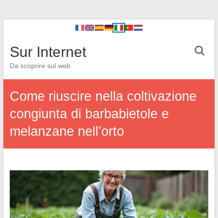
Sur Internet
Da scoprire sul web
Come riuscire nella coltivazione
congiunta di barbabietole e
melanzane nell’orto