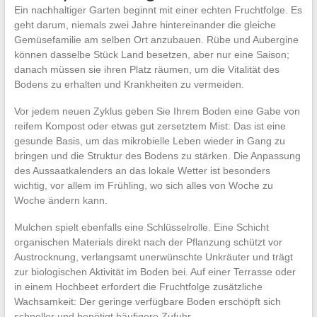
Ein nachhaltiger Garten beginnt mit einer echten Fruchtfolge. Es
geht darum, niemals zwei Jahre hintereinander die gleiche
Gemüsefamilie am selben Ort anzubauen. Rübe und Aubergine
können dasselbe Stück Land besetzen, aber nur eine Saison;
danach müssen sie ihren Platz räumen, um die Vitalität des
Bodens zu erhalten und Krankheiten zu vermeiden.
Vor jedem neuen Zyklus geben Sie Ihrem Boden eine Gabe von
reifem Kompost oder etwas gut zersetztem Mist: Das ist eine
gesunde Basis, um das mikrobielle Leben wieder in Gang zu
bringen und die Struktur des Bodens zu stärken. Die Anpassung
des Aussaatkalenders an das lokale Wetter ist besonders
wichtig, vor allem im Frühling, wo sich alles von Woche zu
Woche ändern kann.
Mulchen spielt ebenfalls eine Schlüsselrolle. Eine Schicht
organischen Materials direkt nach der Pflanzung schützt vor
Austrocknung, verlangsamt unerwünschte Unkräuter und trägt
zur biologischen Aktivität im Boden bei. Auf einer Terrasse oder
in einem Hochbeet erfordert die Fruchtfolge zusätzliche
Wachsamkeit: Der geringe verfügbare Boden erschöpft sich
schneller und benötigt häufigere Zufuhr.