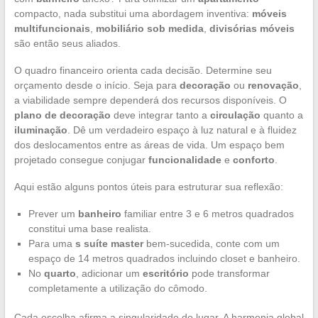
compacto, nada substitui uma abordagem inventiva:
móveis
multifuncionais
,
mobiliário sob medida
,
divisórias móveis
são então seus aliados.
O quadro financeiro orienta cada decisão. Determine seu
orçamento desde o início. Seja para
decoração
ou
renovação
,
a viabilidade sempre dependerá dos recursos disponíveis. O
plano de decoração
deve integrar tanto a
circulação
quanto a
iluminação
. Dê um verdadeiro espaço à luz natural e à fluidez
dos deslocamentos entre as áreas de vida. Um espaço bem
projetado consegue conjugar
funcionalidade
e
conforto
.
Aqui estão alguns pontos úteis para estruturar sua reflexão:
Prever um
banheiro
familiar entre 3 e 6 metros quadrados
constitui uma base realista.
Para uma
s suíte master
bem-sucedida, conte com um
espaço de 14 metros quadrados incluindo closet e banheiro.
No
quarto
, adicionar um
escritório
pode transformar
completamente a utilização do cômodo.
Cada escolha afirma a singularidade do lugar. A harmonia global