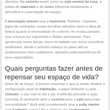
abertura. Na
cozinha
assim como na
sala central da casa
, a
paleta de
materiais
e de
cores
influencia diretamente a
atmosfera e a percepção do espaço.
A
decoração interior
visa à
harmonia
. Padrões, materiais,
jogos de contrastes: essas escolhas atendem tanto à ideia de
beleza quanto à necessidade de conforto. As modas passam,
mas a busca por ergonomia e fluidez permanece. Para
aprofundar esses temas, immo-et-habitat.com reúne conselhos
detalhados, desde o primeiro esboço no plano até os
acabamentos mais cuidadosos, apoiados pela experiência de
seus especialistas.
Quais perguntas fazer antes de
repensar seu espaço de vida?
Antes de se lançar, é preciso examinar o que já existe. Analise a
configuração atual da
habitação
, o papel atribuído a cada
cômodo
, o uso real no dia a dia. A reflexão precede a ação
concreta. É pertinente abrir a
cozinha
para a
sala
para mais
convivialidade? Você está considerando uma
s suíte master
com
banheiro
anexo? Para otimizar um
apartamento