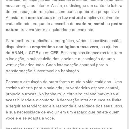
nova energia ao interior. Assim, se distingue um canto de leitura
de um espaço de refeições, sem nunca quebrar a perspectiva.
Apostar em
cores claras
e na
luz natural
amplia visualmente
cada cômodo, enquanto a escolha de
madeira
,
metal
ou
pedra
natural
traz caráter e singularidade ao conjunto.
Para melhorar a eficiência energética, vários dispositivos estão
disponíveis: o
empréstimo ecológico a taxa zero
, as ajudas
da
ANAH
, o
CITE
ou os
CEE
. Esses apoios financeiros facilitam
a isolação, a substituição das janelas e a instalação de uma
ventilação adequada. Cada intervenção contribui para a
transformação sustentável da habitação.
Pensar a circulação de outra forma muda a vida cotidiana. Uma
cozinha aberta para a sala cria um verdadeiro espaço central,
propício a trocas. No banheiro, o chuveiro italiano maximiza a
acessibilidade e o conforto. A decoração interior nunca se limita
a seguir as tendências: ela responde à realidade dos seus usos,
à sua necessidade de evoluir em um espaço que reflete quem
você é e se adapta a você.
Imaginar, testar, ajustar: é aí que se forja o sucesso de um