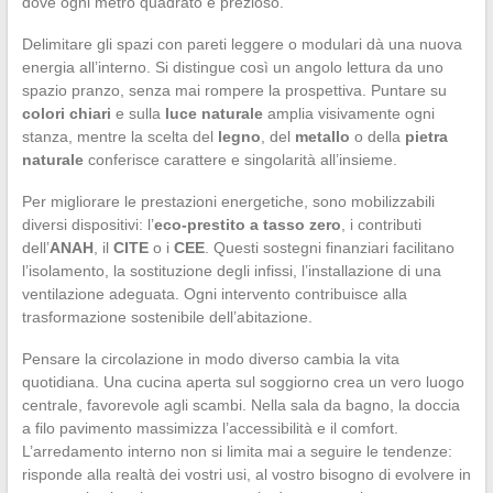
dove ogni metro quadrato è prezioso.
Delimitare gli spazi con pareti leggere o modulari dà una nuova
energia all’interno. Si distingue così un angolo lettura da uno
spazio pranzo, senza mai rompere la prospettiva. Puntare su
colori chiari
e sulla
luce naturale
amplia visivamente ogni
stanza, mentre la scelta del
legno
, del
metallo
o della
pietra
naturale
conferisce carattere e singolarità all’insieme.
Per migliorare le prestazioni energetiche, sono mobilizzabili
diversi dispositivi: l’
eco-prestito a tasso zero
, i contributi
dell’
ANAH
, il
CITE
o i
CEE
. Questi sostegni finanziari facilitano
l’isolamento, la sostituzione degli infissi, l’installazione di una
ventilazione adeguata. Ogni intervento contribuisce alla
trasformazione sostenibile dell’abitazione.
Pensare la circolazione in modo diverso cambia la vita
quotidiana. Una cucina aperta sul soggiorno crea un vero luogo
centrale, favorevole agli scambi. Nella sala da bagno, la doccia
a filo pavimento massimizza l’accessibilità e il comfort.
L’arredamento interno non si limita mai a seguire le tendenze:
risponde alla realtà dei vostri usi, al vostro bisogno di evolvere in