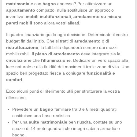
matrimoniale
con
bagno
annesso? Per ottimizzare un
appartamento
compatto, nulla sostituisce un approccio
inventivo:
mobili multifunzionali
,
arredamento su misura
,
pareti mobili
sono allora vostri alleati.
Il quadro finanziario guida ogni decisione. Determinate il vostro
budget fin dall’inizio. Che si tratti di
arredamento
o di
ristrutturazione
, la fattibilità dipenderà sempre dai mezzi
mobilizzabili. Il
piano di arredamento
deve integrare sia la
circolazione
che l’
illuminazione
. Dedicare un vero spazio alla
luce naturale e alla fluidità dei movimenti tra le zone di vita. Uno
spazio ben progettato riesce a coniugare
funzionalità
e
comfort
.
Ecco alcuni punti di riferimento utili per strutturare la vostra
riflessione:
Prevedere un
bagno
familiare tra 3 e 6 metri quadrati
costituisce una base realistica.
Per una
suite matrimoniale
ben riuscita, contate su uno
spazio di 14 metri quadrati che integri cabina armadio e
bagno.