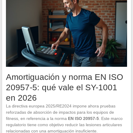
Amortiguación y norma EN ISO
20957-5: qué vale el SY-1001
en 2026
La directiva europea 2025/RE2024 impone ahora pruebas
reforzadas de absorción de impactos para los equipos de
fitness, en referencia a la norma
EN ISO 20957-5
. Este marco
regulatorio tiene como objetivo reducir las lesiones articulares
relacionadas con una amortiguación insuficiente.