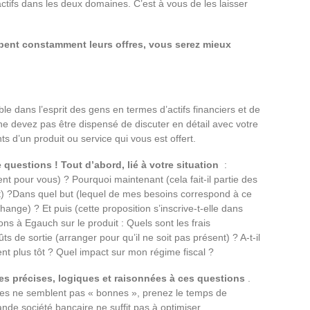
ctifs dans les deux domaines. C’est à vous de les laisser
ent constamment leurs offres, vous serez mieux
le dans l’esprit des gens en termes d’actifs financiers et de
ne devez pas être dispensé de discuter en détail avec votre
s d’un produit ou service qui vous est offert.
 questions ! Tout d’abord, lié à votre situation
:
nt pour vous) ? Pourquoi maintenant (cela fait-il partie des
t) ?Dans quel but (lequel de mes besoins correspond à ce
ange) ? Et puis (cette proposition s’inscrive-t-elle dans
ns à Egauch sur le produit : Quels sont les frais
s de sortie (arranger pour qu’il ne soit pas présent) ? A-t-il
gent plus tôt ? Quel impact sur mon régime fiscal ?
ses précises, logiques et raisonnées à ces questions
.
ses ne semblent pas « bonnes », prenez le temps de
nde société bancaire ne suffit pas à optimiser