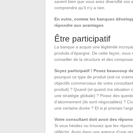
savent bien que vous avez diversifié vos a
comprendre qu’il n’y a rien.
En outre, comme les banques développ
répondre aux avantages
.
Être participatif
La banque a acquis une légitimité incroyab
produits d’épargne. De cette façon, vous 
conseiller de la structure et des composant
Soyez participatif ! Posez beaucoup de
pourquoi ce type de produit (est-ce vraime
objectifs commerciaux de votre consultan
produit) ? Quand (et quand ma situation ch
une stratégie globale) ? Posez des questio
d’abonnement (ils sont négociables) ? Coût
une certaine durée ? Et si je prenais l’ar
Votre consultant doit avoir des répon
Si vous hésitez ou trouvez que les répon
réfléchir. Assis dans une agence d’une gra