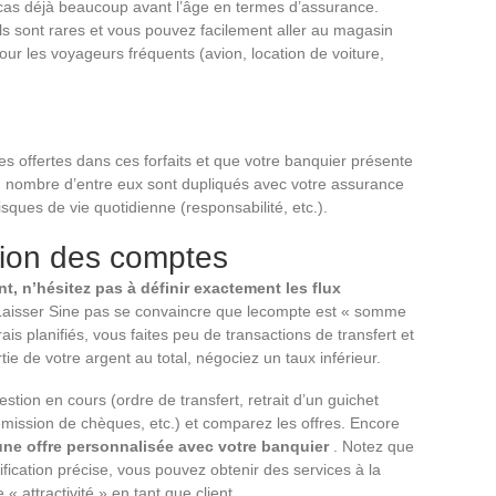
as déjà beaucoup avant l’âge en termes d’assurance.
ils sont rares et vous pouvez facilement aller au magasin
our les voyageurs fréquents (avion, location de voiture,
s offertes dans ces forfaits et que votre banquier présente
 Bon nombre d’entre eux sont dupliqués avec votre assurance
risques de vie quotidienne (responsabilité, etc.).
tion des comptes
t, n’hésitez pas à définir exactement les flux
Laisser Sine pas se convaincre que lecompte est « somme
frais planifiés, vous faites peu de transactions de transfert et
ie de votre argent au total, négociez un taux inférieur.
tion en cours (ordre de transfert, retrait d’un guichet
ission de chèques, etc.) et comparez les offres. Encore
une offre personnalisée avec votre banquier
. Notez que
fication précise, vous pouvez obtenir des services à la
 « attractivité » en tant que client.