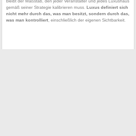
bleibt der Maßstab, den jeder Veranstalter und jedes Luxushaus
gemäß seiner Strategie kalibrieren muss.
Luxus definiert sich
nicht mehr durch das, was man besitzt, sondern durch das,
was man kontrolliert
, einschließlich der eigenen Sichtbarkeit.
←
Warum der ISE SY-1001 Laufband ideal für das Training