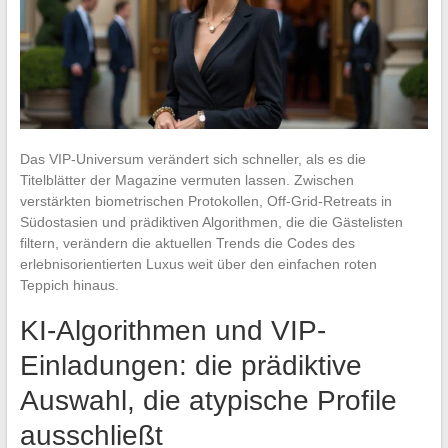
Das VIP-Universum verändert sich schneller, als es die
Titelblätter der Magazine vermuten lassen. Zwischen
verstärkten biometrischen Protokollen, Off-Grid-Retreats in
Südostasien und prädiktiven Algorithmen, die die Gästelisten
filtern, verändern die aktuellen Trends die Codes des
erlebnisorientierten Luxus weit über den einfachen roten
Teppich hinaus.
KI-Algorithmen und VIP-
Einladungen: die prädiktive
Auswahl, die atypische Profile
ausschließt