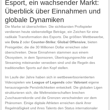
Esport, ein wachsender Markt:
Überblick über Einnahmen und
globale Dynamiken
Die Marke ist überschritten. Die sichtbarsten Profispieler
verdienen heute siebenstellige Beträge, ein Zeichen für eine
radikale Transformation des Esports. Die größten Wettbewerbe,
wie
Dota 2
oder
Counter-Strike: Global Offensive
, bieten
Preisgelder, die die 30 Millionen Dollar erreichen oder
überschreiten. Diese Einnahmen stammen aus einem
Ökosystem, in dem Sponsoren, Übertragungsrechte und
Streaming miteinander verwoben sind und die Regeln des
traditionellen Sports auf den Kopf stellen.
Im Laufe der Jahre haben sich in wettbewerbsorientierten
Videospielen wie
League of Legends
oder
Valorant
eigene
herausragende Persönlichkeiten entwickelt. Die globalen Ligen
strukturieren sich, die Weltmeisterschaften brechen
Zuschauerrekorde und die Grenzen verschwinden vor dem
Phänomen. Einige digitale Athleten erreichen dank ihrer
Regelmäßigkeit und ihres Talents den Status internationaler