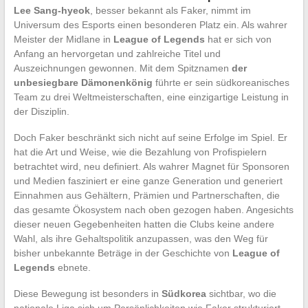
Lee Sang-hyeok
, besser bekannt als Faker, nimmt im
Universum des Esports einen besonderen Platz ein. Als wahrer
Meister der Midlane in
League of Legends
hat er sich von
Anfang an hervorgetan und zahlreiche Titel und
Auszeichnungen gewonnen. Mit dem Spitznamen
der
unbesiegbare Dämonenkönig
führte er sein südkoreanisches
Team zu drei Weltmeisterschaften, eine einzigartige Leistung in
der Disziplin.
Doch Faker beschränkt sich nicht auf seine Erfolge im Spiel. Er
hat die Art und Weise, wie die Bezahlung von Profispielern
betrachtet wird, neu definiert. Als wahrer Magnet für Sponsoren
und Medien fasziniert er eine ganze Generation und generiert
Einnahmen aus Gehältern, Prämien und Partnerschaften, die
das gesamte Ökosystem nach oben gezogen haben. Angesichts
dieser neuen Gegebenheiten hatten die Clubs keine andere
Wahl, als ihre Gehaltspolitik anzupassen, was den Weg für
bisher unbekannte Beträge in der Geschichte von
League of
Legends
ebnete.
Diese Bewegung ist besonders in
Südkorea
sichtbar, wo die
nationale Liga sich um Persönlichkeiten wie Faker strukturiert