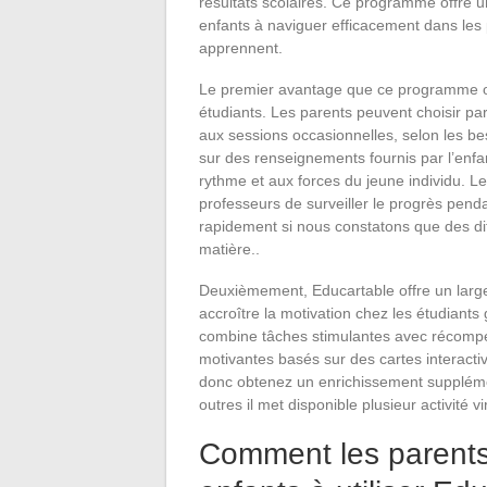
résultats scolaires. Ce programme offre u
enfants à naviguer efficacement dans les
apprennent.
Le premier avantage que ce programme offr
étudiants. Les parents peuvent choisir parm
aux sessions occasionnelles, selon les be
sur des renseignements fournis par l’enfan
rythme et aux forces du jeune individu. 
professeurs de surveiller le progrès pendan
rapidement si nous constatons que des di
matière..
Deuxièmement, Educartable offre un larg
accroître la motivation chez les étudiants
combine tâches stimulantes avec récompe
motivantes basés sur des cartes interactive
donc obtenez un enrichissement supplémen
outres il met disponible plusieur activité v
Comment les parents 