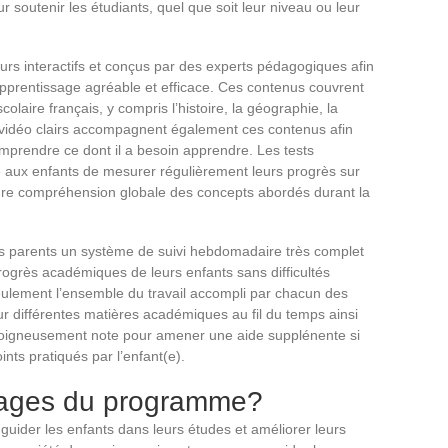
r soutenir les étudiants, quel que soit leur niveau ou leur
rs interactifs et conçus par des experts pédagogiques afin
apprentissage agréable et efficace. Ces contenus couvrent
laire français, y compris l’histoire, la géographie, la
ls vidéo clairs accompagnent également ces contenus afin
mprendre ce dont il a besoin apprendre. Les tests
e aux enfants de mesurer régulièrement leurs progrès sur
ure compréhension globale des concepts abordés durant la
es parents un système de suivi hebdomadaire très complet
progrès académiques de leurs enfants sans difficultés
 seulement l’ensemble du travail accompli par chacun des
r différentes matières académiques au fil du temps ainsi
e soigneusement note pour amener une aide supplénente si
ints pratiqués par l’enfant(e).
tages du programme?
uider les enfants dans leurs études et améliorer leurs