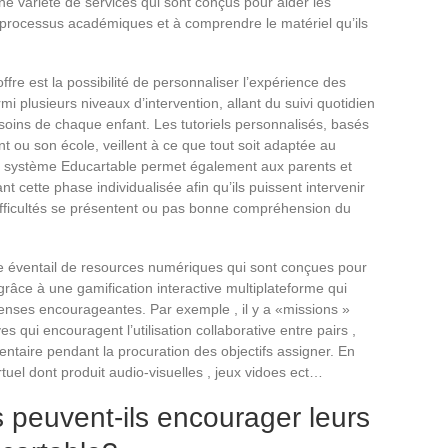
ne variété de services qui sont conçus pour aider les
 processus académiques et à comprendre le matériel qu’ils
e est la possibilité de personnaliser l’expérience des
i plusieurs niveaux d’intervention, allant du suivi quotidien
soins de chaque enfant. Les tutoriels personnalisés, basés
t ou son école, veillent à ce que tout soit adaptée au
Le système Educartable permet également aux parents et
t cette phase individualisée afin qu’ils puissent intervenir
fficultés se présentent ou pas bonne compréhension du
e éventail de resources numériques qui sont conçues pour
 grâce à une gamification interactive multiplateforme qui
nses encourageantes. Par exemple , il y a «missions »
s qui encouragent l’utilisation collaborative entre pairs ,
taire pendant la procuration des objectifs assigner. En
irtuel dont produit audio-visuelles , jeux vidoes ect…
peuvent-ils encourager leurs