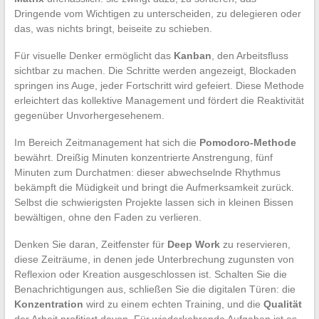
Dringende vom Wichtigen zu unterscheiden, zu delegieren oder
das, was nichts bringt, beiseite zu schieben.
Für visuelle Denker ermöglicht das
Kanban
, den Arbeitsfluss
sichtbar zu machen. Die Schritte werden angezeigt, Blockaden
springen ins Auge, jeder Fortschritt wird gefeiert. Diese Methode
erleichtert das kollektive Management und fördert die Reaktivität
gegenüber Unvorhergesehenem.
Im Bereich Zeitmanagement hat sich die
Pomodoro-Methode
bewährt. Dreißig Minuten konzentrierte Anstrengung, fünf
Minuten zum Durchatmen: dieser abwechselnde Rhythmus
bekämpft die Müdigkeit und bringt die Aufmerksamkeit zurück.
Selbst die schwierigsten Projekte lassen sich in kleinen Bissen
bewältigen, ohne den Faden zu verlieren.
Denken Sie daran, Zeitfenster für
Deep Work
zu reservieren,
diese Zeiträume, in denen jede Unterbrechung zugunsten von
Reflexion oder Kreation ausgeschlossen ist. Schalten Sie die
Benachrichtigungen aus, schließen Sie die digitalen Türen: die
Konzentration
wird zu einem echten Training, und die
Qualität
der Arbeit profitiert davon. Für wiederkehrende Aufgaben ist es